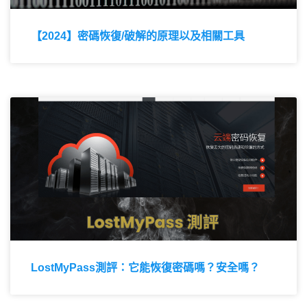
【2024】密碼恢復/破解的原理以及相關工具
LostMyPass測評：它能恢復密碼嗎？安全嗎？