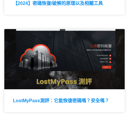
【2024】密碼恢復/破解的原理以及相關工具
LostMyPass測評：它能恢復密碼嗎？安全嗎？