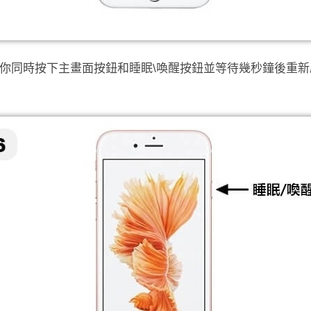
6用戶，你同時按下主畫面按鈕和睡眠\喚醒按鈕並等待幾秒鐘後重