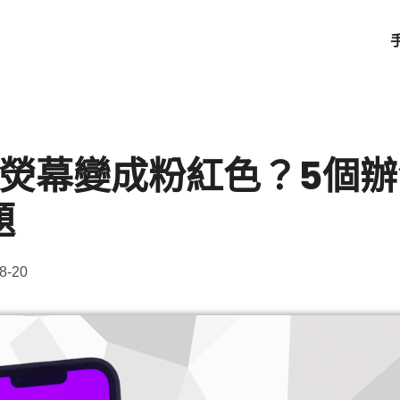
ne熒幕變成粉紅色？5個
題
8-20