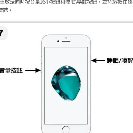
7用戶，重啟是同時按音量減小按鈕和睡眠\喚醒按鈕，並持續按住
e標誌。