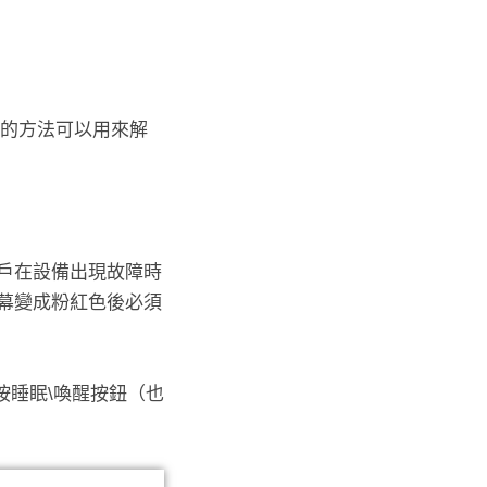
同的方法可以用來解
用戶在設備出現故障時
螢幕變成粉紅色後必須
後按睡眠\喚醒按鈕（也