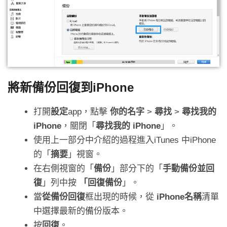
將新備份回復到iPhone
打開
設定
app，點擊
你的名字
>
尋找
>
尋找我的
iPhone
，關閉「
尋找我的 iPhone
」。
使用上一部分中介紹的過程進入iTunes 中iPhone
的「
摘要
」視窗。
在右側視窗的「
備份
」部分下的「
手動備份並回
復
」列中按
「回復備份
」。
當
從備份回復
框出現的時候，從
iPhone名稱
清單
中選擇最新的備份版本。
按
回復
。