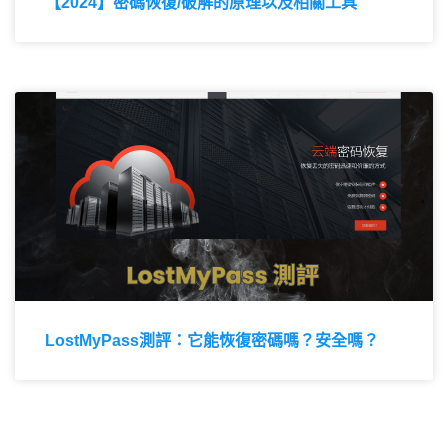
【2024】密碼恢復/破解的原理以及相關工具
LostMyPass測評：它能恢復密碼嗎？安全嗎？