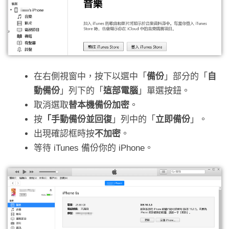
在右側視窗中，按下以選中「
備份
」部分的「
自
動備份
」列下的「
這部電腦
」單選按鈕。
取消選取
替本機備份加密
。
按
「手動備份並回復
」列中的「
立即備份
」。
出現確認框時按
不加密
。
等待 iTunes 備份你的 iPhone。