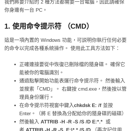
我們將要介紹的 2 種方法都需要一台電腦，因此請確保
你身邊有一台 PC。
1. 使用命令提示符 （CMD）
這是一項內置的 Windows 功能，可説明你執行任何必要
的命令以完成各種系統操作。 使用此工具方法如下：
正確連接要從中恢復已刪除檔的隨身碟。 確保它
能被你的電腦識別。
通過點擊開始功能表運行命令提示符。 然後輸入
並搜索「CMD」。 右鍵按 cmd.exe，然後按以管
理員身份運行。
在命令提示符視窗中鍵入
chkdsk E: /f
並按
Enter。（將 E 替換為分配給你的隨身碟的磁碟）
然後輸入
ATTRIB -H -R -S /S /D E:*.*
或
者
ATTRIB -H -R -S E:\*.* /S /D
（再次記住用